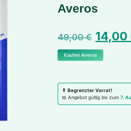
Averos
14,00
49,00
€
Kaufen Averos
💊 Begrenzter Vorrat!
📅 Angebot gültig bis zum
7. A