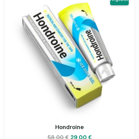
Hondroine
58,00
€
29,00
€