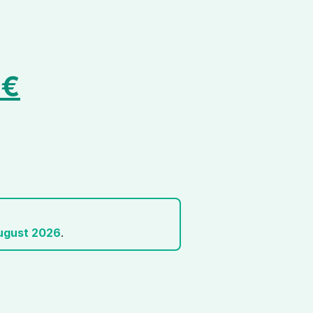
0
€
ugust 2026
.